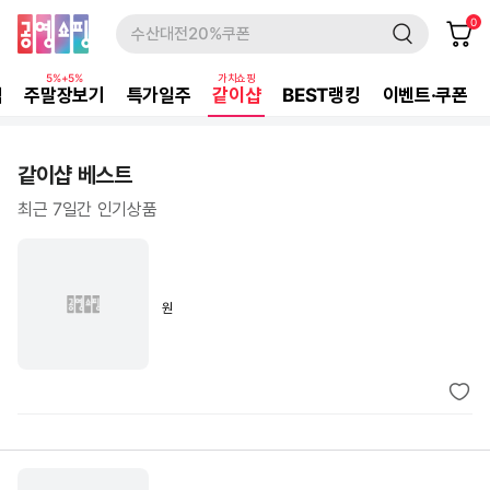
검색창
0
0
수산대전20%쿠폰
5%+5%
가치쇼핑
집
주말장보기
특가일주
같이샵
BEST랭킹
이벤트·쿠폰
같이샵 베스트
최근 7일간 인기상품
원
접수기간
26.7.22~8.21
신청하기