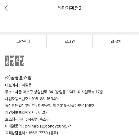
테마기획전2
고객센터
로그인
앱 설치
㈜공영홈쇼핑
대표이사 : 이일용
주소 : 서울 마포구 상암산로 34 (상암동 1647) 디지털큐브 17층
사업자등록번호 : 105-88-15349
통신판매업신고번호 : 마포구청 제 2015-서울마포-1106호
개인정보보호책임자 : 이일권
호스팅제공자 : ㈜공영홈쇼핑
이메일문의 :
onlinebiz@gongyoung.kr
고객상담센터 :
1566-7770
(유료)